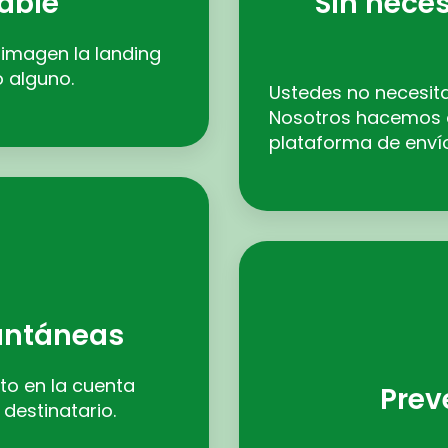
able
Sin neces
imagen la landing
o alguno.
Ustedes no necesit
Nosotros hacemos e
plataforma de envío
tantáneas
to en la cuenta
Prev
destinatario.