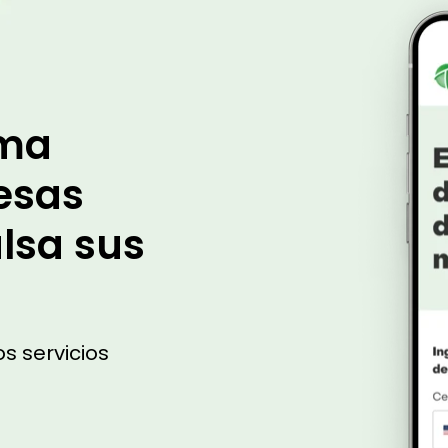
rma
esas
lsa sus
os servicios